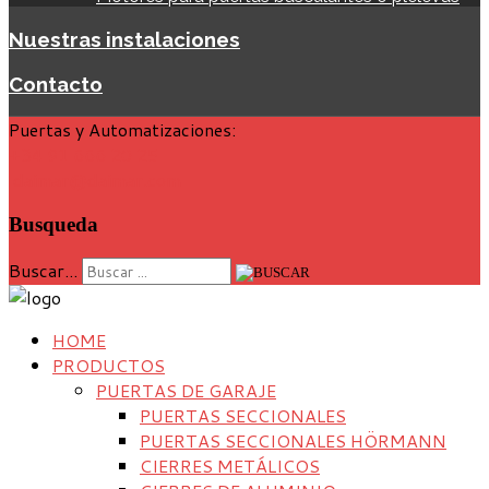
Nuestras instalaciones
Contacto
Puertas y Automatizaciones:
+34 91 666 20 25
daimar@daimar.com
Busqueda
Buscar...
HOME
PRODUCTOS
PUERTAS DE GARAJE
PUERTAS SECCIONALES
PUERTAS SECCIONALES HÖRMANN
CIERRES METÁLICOS