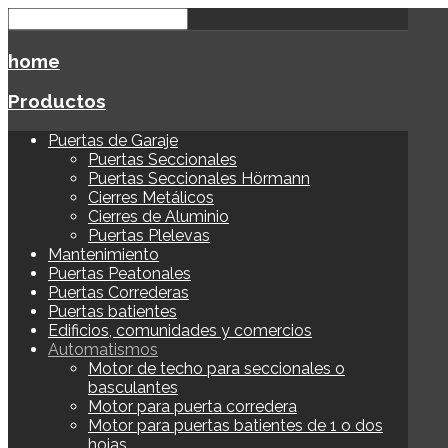
home
Productos
Puertas de Garaje
Puertas Seccionales
Puertas Seccionales Hörmann
Cierres Metálicos
Cierres de Aluminio
Puertas Plelevas
Mantenimiento
Puertas Peatonales
Puertas Correderas
Puertas batientes
Edificios, comunidades y comercios
Automatismos
Motor de techo para seccionales o
basculantes
Motor para puerta corredera
Motor para puertas batientes de 1 o dos
hojas