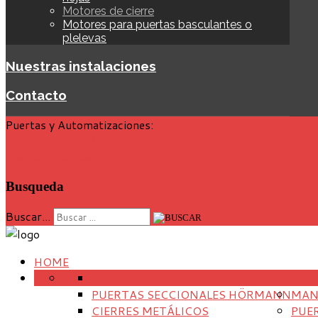
Motores de cierre
Motores para puertas basculantes o
plelevas
Nuestras instalaciones
Contacto
Puertas y Automatizaciones:
+34 91 666 20 25
daimar@daimar.com
Busqueda
Buscar...
HOME
PUERTAS SECCIONALES
PUE
PUERTAS SECCIONALES HÖRMANN
MAN
CIERRES METÁLICOS
PUE