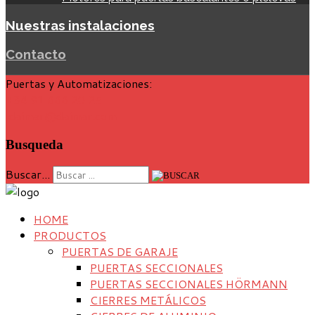
Nuestras instalaciones
Contacto
Puertas y Automatizaciones:
+34 91 666 20 25
daimar@daimar.com
Busqueda
Buscar...
HOME
PRODUCTOS
PUERTAS DE GARAJE
PUERTAS SECCIONALES
PUERTAS SECCIONALES HÖRMANN
CIERRES METÁLICOS